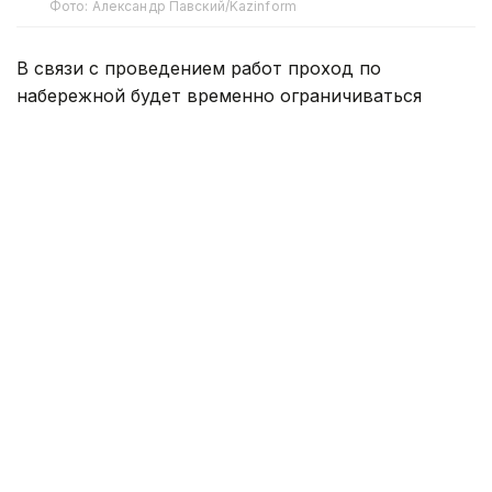
Фото: Александр Павский/Kazinform
В связи с проведением работ проход по
набережной будет временно ограничиваться
поочередно на отдельных участках.
Сначала работы пройдут по восточной стороне на
участке от отстойника № 1 (дамбы) до проспекта
Аль-Фараби. В дальнейшем ограничения будут
поочередно вводиться на следующих участках
набережной вплоть до проспекта Абая.