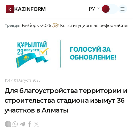
KAZINFORM
РУ
Выборы-2026
Конституционная реформа
Спецп
Тренды:
11:47, 01 Августа 2025
Для благоустройства территории и
строительства стадиона изымут 36
участков в Алматы