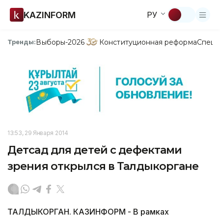
KAZINFORM
РУ
Выборы-2026
Конституционная реформа
Спецп
Тренды:
13:53, 29 Января 2014
Детсад для детей с дефектами
зрения открылся в Талдыкоргане
ТАЛДЫКОРГАН. КАЗИНФОРМ - В рамках