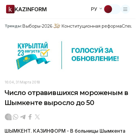
KAZINFORM
РУ
Выборы-2026
Конституционная реформа
Спецп
Тренды:
16:04, 31 Марта 2018
Число отравившихся мороженым в
Шымкенте выросло до 50
ШЫМКЕНТ. КАЗИНФОРМ - В больницы Шымкента