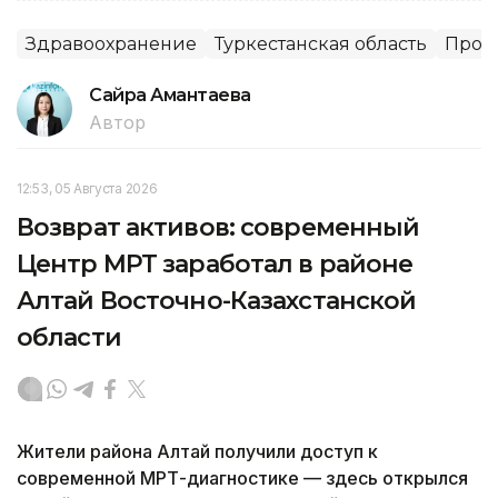
Здравоохранение
Туркестанская область
Прои
Сайра Амантаева
Автор
12:53, 05 Августа 2026
Возврат активов: современный
Центр МРТ заработал в районе
Алтай Восточно-Казахстанской
области
Жители района Алтай получили доступ к
современной МРТ-диагностике — здесь открылся