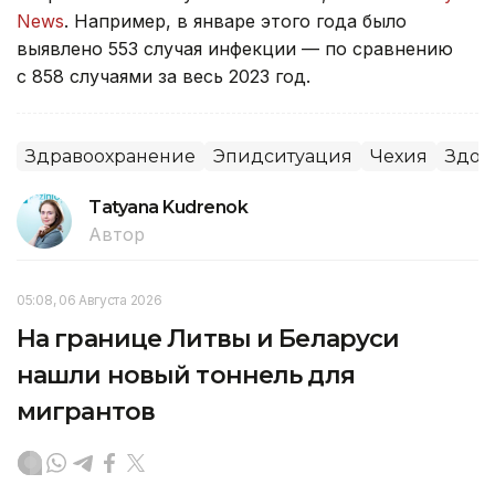
News
. Например, в январе этого года было
выявлено 553 случая инфекции — по сравнению
с 858 случаями за весь 2023 год.
Здравоохранение
Эпидситуация
Чехия
Здор
Tatyana Kudrenok
Автор
05:08, 06 Августа 2026
На границе Литвы и Беларуси
нашли новый тоннель для
мигрантов