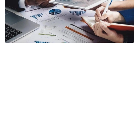
Фото: Gov.kz
Соответствующий приказ генерального
прокурора подписан 20 июля 2026 года
и вводится в действие с 16 августа.
Согласно документу, комиссия будет создаваться
после поступления в Комитет заявления
инвестора, государственного органа, акимата,
учреждения, субъекта квазигосударственного
сектора или инвестиционного прокурора
о досудебном урегулировании спора, связанного
с инвестиционной деятельностью. Решение