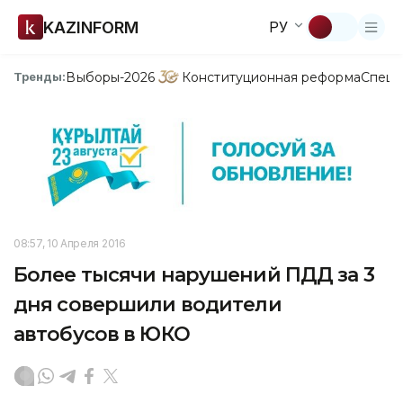
KAZINFORM
РУ
Выборы-2026
Конституционная реформа
Спецп
Тренды:
08:57, 10 Апреля 2016
Более тысячи нарушений ПДД за 3
дня совершили водители
автобусов в ЮКО