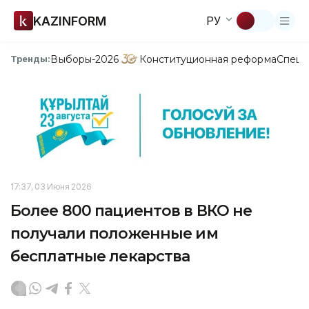
KAZINFORM
РУ
Выборы-2026
Конституционная реформа
Спецп
Тренды:
17:37, 03 Июня 2026
Более 800 пациентов в ВКО не
получали положенные им
бесплатные лекарства