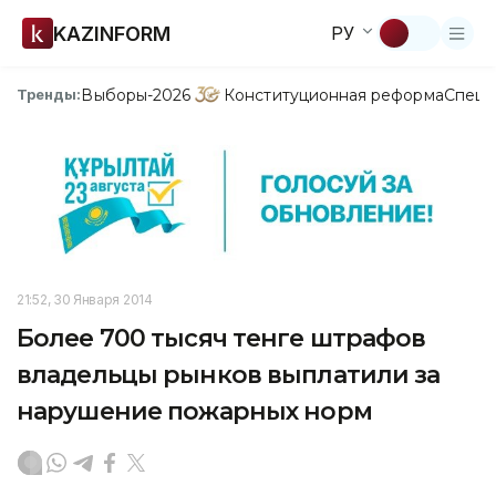
KAZINFORM
РУ
Выборы-2026
Конституционная реформа
Спецп
Тренды:
21:52, 30 Января 2014
Более 700 тысяч тенге штрафов
владельцы рынков выплатили за
нарушение пожарных норм