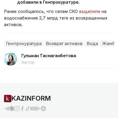
добавили в Генпрокуратуре.
Ранее сообщалось, что селам СКО
выделили
на
водоснабжение 2,7 млрд теңге из возвращенных
активов.
Генпрокуратура
Возврат активов
Вода
Жамбыл
Гульжан Тасмаганбетова
Автор
KAZINFORM