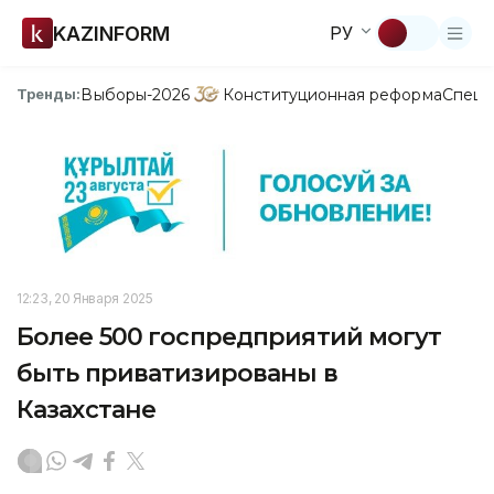
KAZINFORM
РУ
Выборы-2026
Конституционная реформа
Спецп
Тренды:
12:23, 20 Января 2025
Более 500 госпредприятий могут
быть приватизированы в
Казахстане