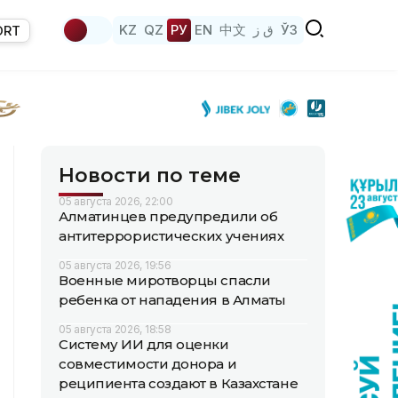
KZ
QZ
РУ
EN
中文
ق ز
ЎЗ
ORT
Новости по теме
05 августа 2026, 22:00
Алматинцев предупредили об
антитеррористических учениях
05 августа 2026, 19:56
Военные миротворцы спасли
ребенка от нападения в Алматы
05 августа 2026, 18:58
Систему ИИ для оценки
совместимости донора и
реципиента создают в Казахстане