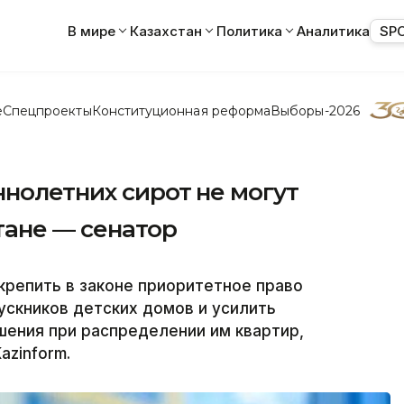
В мире
Казахстан
Политика
Аналитика
SP
е
Спецпроекты
Конституционная реформа
Выборы-2026
нолетних сирот не могут
тане — сенатор
репить в законе приоритетное право
скников детских домов и усилить
шения при распределении им квартир,
azinform.