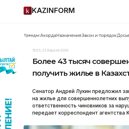
KAZINFORM
Акорда
Назначения
Закон и порядок
Дось
Тренды:
15:53, 23 Апреля 2026
Более 43 тысяч совершен
получить жилье в Казахс
Сенатор Андрей Лукин предложил зак
на жилье для совершеннолетних выпу
ответственность чиновников за нару
передает корреспондент агентства K