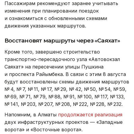
Пассажирам рекомендуют заранее учитывать
изменения при планировании поездок
и ознакомиться с обновленными схемами
движения указанных маршрутов.
Восстановят маршруты через «Саяхат»
Кроме того, завершено строительство
транспортно-пересадочного узла «Автовокзал
Саяхат» на пересечении улицы Пушкина
и проспекта Райымбека. В связи с этим 8 августа
будут восстановлены схемы движения маршрутов
№ 4, № 7, № 11, № 17, № 29, № 42, № 50, № 54, № 59,
№ 69, № 71, № 79, № 88, № 91, № 100, № 117, № 133,
№ 141, № 203, № 207, № 208, № 222, № 228, № 232.
Напомним, в Алматы
продолжается реализация
двух инфраструктурных проектов — «Западные
ворота» и «Восточные ворота».