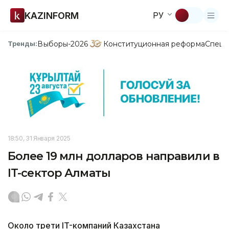
KAZINFORM
РУ
Выборы-2026
Конституционная реформа
Спецп
Тренды:
18:50, 31 Января 2025
Более 19 млн долларов направили в
IT-сектор Алматы
Около трети IT-компаний Казахстана