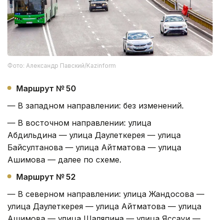
Фото: Александр Павский/Kazinform
Маршрут № 50
— В западном направлении: без изменений.
— В восточном направлении: улица
Абдильдина — улица Даулеткерея — улица
Байсултанова — улица Айтматова — улица
Ашимова — далее по схеме.
Маршрут № 52
— В северном направлении: улица Жандосова —
улица Даулеткерея — улица Айтматова — улица
Ашимова — улица Шаляпина — улица Яссауи —