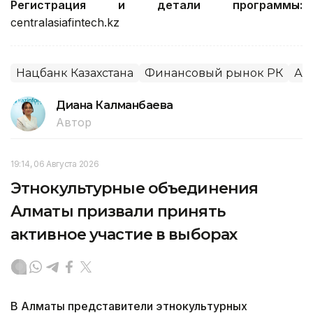
Регистрация и детали программы:
centralasiafintech.kz
Нацбанк Казахстана
Финансовый рынок РК
Ал
Диана Калманбаева
Автор
19:14, 06 Августа 2026
Этнокультурные объединения
Алматы призвали принять
активное участие в выборах
В Алматы представители этнокультурных