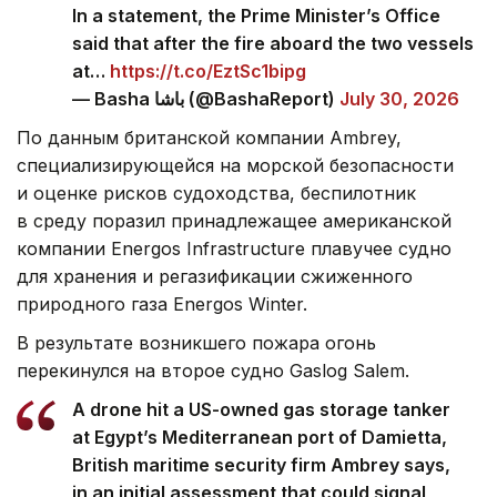
In a statement, the Prime Minister’s Office
said that after the fire aboard the two vessels
at…
https://t.co/EztSc1bipg
— Basha باشا (@BashaReport)
July 30, 2026
По данным британской компании Ambrey,
специализирующейся на морской безопасности
и оценке рисков судоходства, беспилотник
в среду поразил принадлежащее американской
компании Energos Infrastructure плавучее судно
для хранения и регазификации сжиженного
природного газа Energos Winter.
В результате возникшего пожара огонь
перекинулся на второе судно Gaslog Salem.
A drone hit a US-owned gas storage tanker
at Egypt’s Mediterranean port of Damietta,
British maritime security firm Ambrey says,
in an initial assessment that could signal