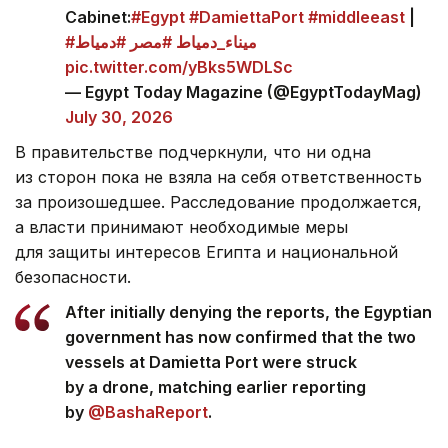
Cabinet:
#Egypt
#DamiettaPort
#middleeast
|
#ميناء_دمياط
#مصر
#دمياط
pic.twitter.com/yBks5WDLSc
— Egypt Today Magazine (@EgyptTodayMag)
July 30, 2026
В правительстве подчеркнули, что ни одна
из сторон пока не взяла на себя ответственность
за произошедшее. Расследование продолжается,
а власти принимают необходимые меры
для защиты интересов Египта и национальной
безопасности.
After initially denying the reports, the Egyptian
government has now confirmed that the two
vessels at Damietta Port were struck
by a drone, matching earlier reporting
by
@BashaReport
.