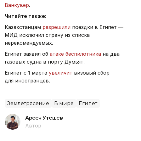
Ванкувер
.
Читайте также
:
Казахстанцам
разрешили
поездки в Египет —
МИД исключил страну из списка
нерекомендуемых.
Египет заявил об
атаке беспилотника
на два
газовых судна в порту Думьят.
Египет с 1 марта
увеличит
визовый сбор
для иностранцев.
Землетрясение
В мире
Египет
Арсен Утешев
Автор