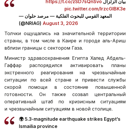
https://t.co/zSD7sQnSvo
بيان الزلزال
pic.twitter.com/lrzcGlBK3e
— المعهد القومي للبحوث الفلكية — مرصد حلوان
(@NRIAG)
August 3, 2026
Толчки ощущались на значительной территории
страны, в том числе в Каире и городе аль-Ариш
вблизи границы с сектором Газа.
Министр здравоохранения Египта Халед Абдель-
Гаффар распорядился активировать планы
экстренного реагирования на чрезвычайные
ситуации по всей стране и привести службы
скорой помощи в состояние повышенной
готовности. Он также созвал центральный
оперативный штаб по кризисным ситуациям
и чрезвычайным ситуациям в новой столице.
🌍 5.3-magnitude earthquake strikes Egypt’s
Ismailia province