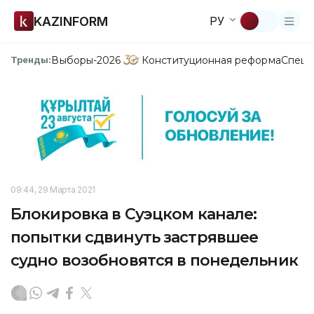
KAZINFORM
РУ
Выборы-2026
Конституционная реформа
Спецп
Тренды:
09:44, 29 Марта 2021
Блокировка в Суэцком канале:
попытки сдвинуть застрявшее
судно возобновятся в понедельник