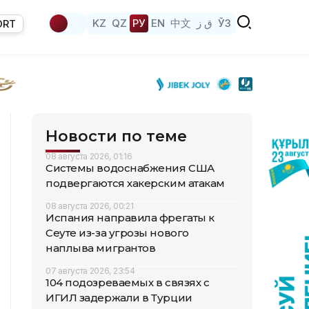
KZ
QZ
РУ
EN
中文
ق ز
ЎЗ
ORT
Новости по теме
08 августа 2026, 01:16
Системы водоснабжения США
подвергаются хакерским атакам
08 августа 2026, 00:21
Испания направила фрегаты к
Сеуте из-за угрозы нового
наплыва мигрантов
07 августа 2026, 23:54
104 подозреваемых в связях с
ИГИЛ задержали в Турции