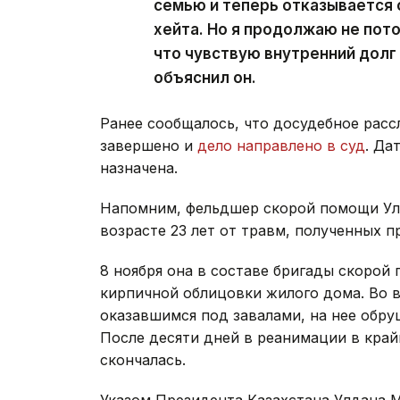
семью и теперь отказывается 
хейта. Но я продолжаю не пото
что чувствую внутренний долг
объяснил он.
Ранее сообщалось, что досудебное расс
завершено и
дело направлено в суд
. Да
назначена.
Напомним, фельдшер скорой помощи У
возрасте 23 лет от травм, полученных 
8 ноября она в составе бригады скоро
кирпичной облицовки жилого дома. Во 
оказавшимся под завалами, на нее обр
После десяти дней в реанимации в кра
скончалась.
Указом Президента Казахстана Улдана