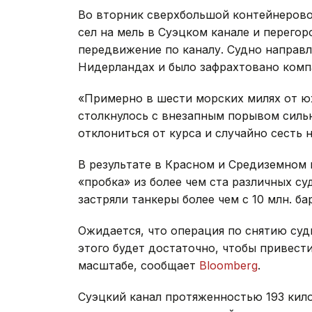
Во вторник сверхбольшой контейнерово
сел на мель в Суэцком канале и перего
передвижение по каналу. Судно направл
Нидерландах и было зафрахтовано компа
«Примерно в шести морских милях от ю
столкнулось с внезапным порывом сильн
отклониться от курса и случайно сесть н
В результате в Красном и Средиземном 
«пробка» из более чем ста различных су
застряли танкеры более чем с 10 млн. б
Ожидается, что операция по снятию суд
этого будет достаточно, чтобы привест
масштабе, сообщает
Bloomberg
.
Суэцкий канал протяженностью 193 кило