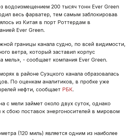
з водоизмещением 200 тысяч тонн Ever Green
родил весь фарватер, тем самым заблокировав
ялось из Китая в порт Роттердам в
нией Ever Green.
жной границы канала судно, по всей видимости,
ого ветра, который заставил корпус
а мель», - сообщает компания Ever Green.
морях в районе Суэцкого канала образовалась
дов. По оценкам аналитиков, в пробке уже
аррелей нефти, сообщает
РБК
.
на с мели займет около двух суток, однако
и к сбою поставок энергоносителей в мировом
метра (120 миль) является одним из наиболее