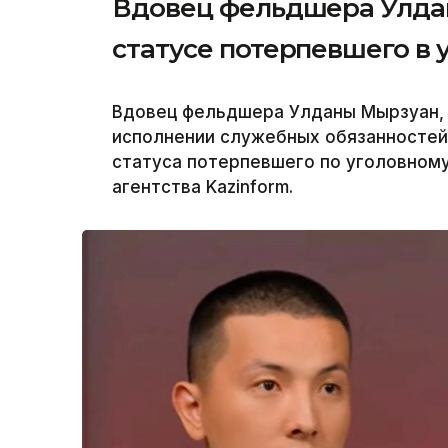
Вдовец фельдшера Улда
статусе потерпевшего в 
Вдовец фельдшера Улданы Мырзуан, 
исполнении служебных обязанностей,
статуса потерпевшего по уголовному
агентства Kazinform.