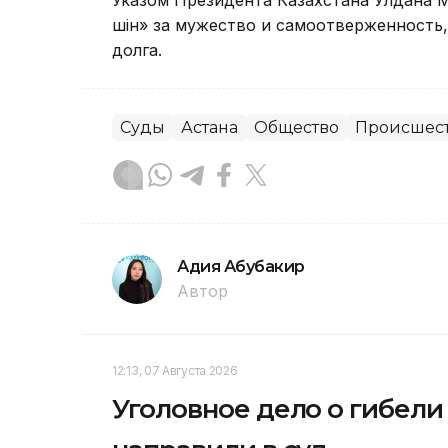
үшін» за мужество и самоотверженность
долга.
Суды
Астана
Общество
Происшес
Адия Абубакир
Автор
12:13, 07 Августа 2026
Уголовное дело о гибел