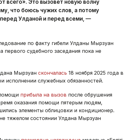
от всего». Это вызовет новую волну
му, что боюсь чужих слов, а потому
 перед Улданой и перед всеми, —
ледование по факту гибели Улданы Мырзуан
та первого судебного заседания пока не
лдана Мырзуан
скончалась
18 ноября 2025 года в
при исполнении служебных обязанностей.
й помощи
прибыла на вызов
после обрушения
время оказания помощи пятерым людям,
ушились элементы облицовки и кондиционер.
йне тяжелом состоянии Улдана Мырзуан
 Мырзуан
посмертно награждена
медалью «Ерлігі