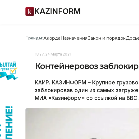
KAZINFORM
Акорда
Назначения
Закон и порядок
Дось
Тренды:
18:27, 24 Марта 2021
Контейнеровоз заблокир
КАИР. КАЗИНФОРМ – Крупное грузовое
заблокировав один из самых загруж
МИА «Казинформ» со ссылкой на BBC.