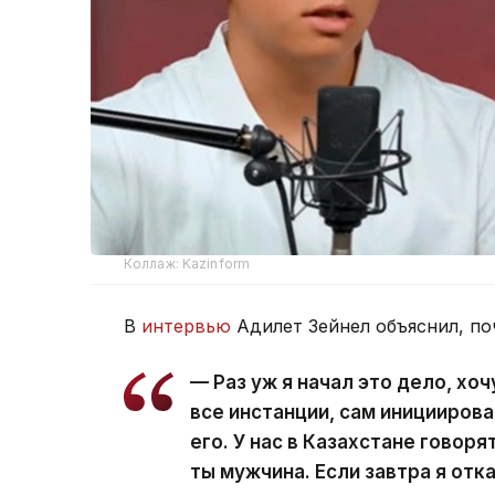
Коллаж: Kazinform
В
интервью
Адилет Зейнел объяснил, по
— Раз уж я начал это дело, хо
все инстанции, сам иницииров
его. У нас в Казахстане говоря
ты мужчина. Если завтра я отк