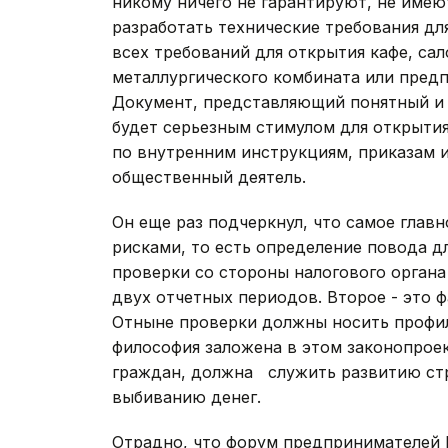
никому ничего не гарантируют, не имею
разработать технические требования дл
всех требований для открытия кафе, са
металлургического комбината или пред
Документ, представляющий понятный и 
будет серьезным стимулом для открытия
по внутренним инструкциям, приказам и
общественный деятель.
Он еще раз подчеркнул, что самое глав
рисками, то есть определение повода д
проверки со стороны налогового органа
двух отчетных периодов. Второе - это ф
Отныне проверки должны носить профил
философия заложена в этом законопроек
граждан, должна служить развитию стр
выбиванию денег.
Отрадно, что форум предпринимателей 