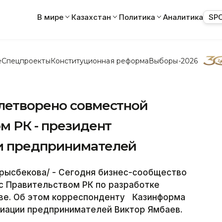
В мире
Казахстан
Политика
Аналитика
SP
е
Спецпроекты
Конституционная реформа
Выборы-2026
летворено совместной
м РК - президент
и предпринимателей
урысбекова/ - Сегодня бизнес-сообщество
с Правительством РК по разработке
ве. Об этом корреспонденту Казинформа
циации предпринимателей Виктор Ямбаев.