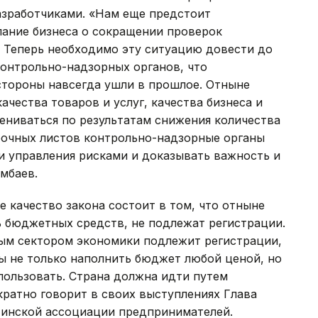
азработчиками. «Нам еще предстоит
лание бизнеса о сокращении проверок
 Теперь необходимо эту ситуацию довести до
 контрольно-надзорных органов, что
стороны навсегда ушли в прошлое. Отныне
ества товаров и услуг, качества бизнеса и
ениваться по результатам снижения количества
рочных листов контрольно-надзорные органы
и управления рисками и доказывать важность и
.Ямбаев.
е качество закона состоит в том, что отныне
ь бюджетных средств, не подлежат регистрации.
ным сектором экономики подлежит регистрации,
бы не только наполнить бюджет любой ценой, но
спользовать. Страна должна идти путем
кратно говорит в своих выступлениях Глава
матинской ассоциации предпринимателей.