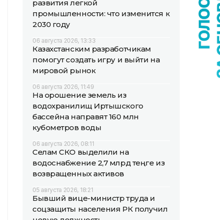
развития легкой
промышленности: что изменится к
2030 году
06 августа 2026, 13:33
Казахстанским разработчикам
помогут создать игру и выйти на
мировой рынок
06 августа 2026, 11:49
На орошение земель из
водохранилищ Иртышского
бассейна направят 160 млн
кубометров воды
06 августа 2026, 08:11
Селам СКО выделили на
водоснабжение 2,7 млрд теңге из
возвращенных активов
05 августа 2026, 18:21
Бывший вице-министр труда и
соцзащиты населения РК получил
новую должность