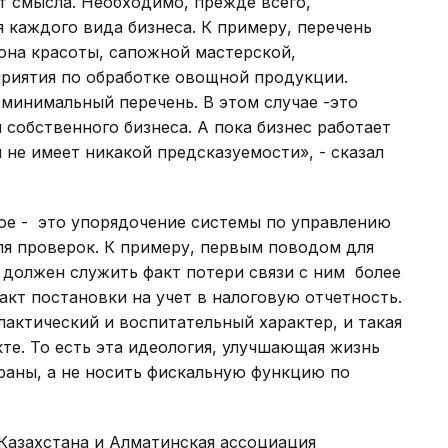
т смысла. Необходимо, прежде всего,
я каждого вида бизнеса. К примеру, перечень
лона красоты, сапожной мастерской,
приятия по обработке овощной продукции.
минимальный перечень. В этом случае -это
 собственного бизнеса. А пока бизнес работает
 не имеет никакой предсказуемости», - сказал
ное - это упорядочение системы по управлению
ля проверок. К примеру, первым поводом для
 должен служить факт потери связи с ним более
акт постановки на учет в налоговую отчетность.
актический и воспитательный характер, и такая
те. То есть эта идеология, улучшающая жизнь
аны, а не носить фискальную функцию по
Казахстана и Алматинская ассоциация