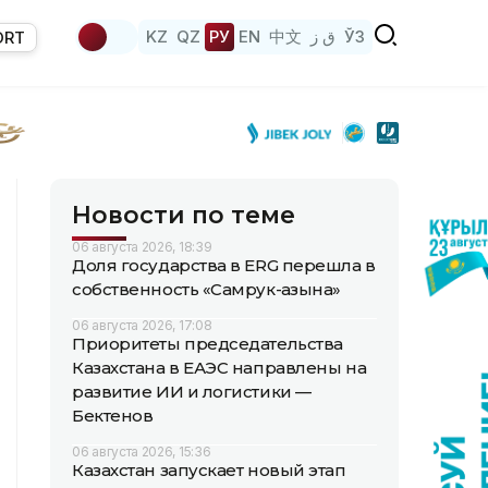
KZ
QZ
РУ
EN
中文
ق ز
ЎЗ
ORT
Новости по теме
06 августа 2026, 18:39
Доля государства в ERG перешла в
собственность «Самрук-Қазына»
06 августа 2026, 17:08
Приоритеты председательства
Казахстана в ЕАЭС направлены на
развитие ИИ и логистики —
Бектенов
06 августа 2026, 15:36
Казахстан запускает новый этап