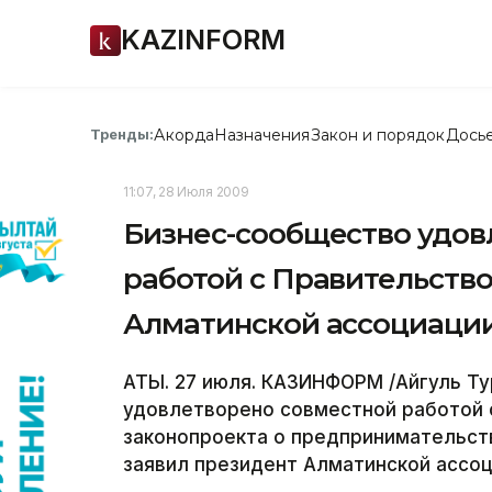
KAZINFORM
Акорда
Назначения
Закон и порядок
Дось
Тренды:
11:07, 28 Июля 2009
Бизнес-сообщество удов
работой с Правительство
Алматинской ассоциаци
АТЫ. 27 июля. КАЗИНФОРМ /Айгуль Т
удовлетворено совместной работой 
законопроекта о предпринимательст
заявил президент Алматинской ассо