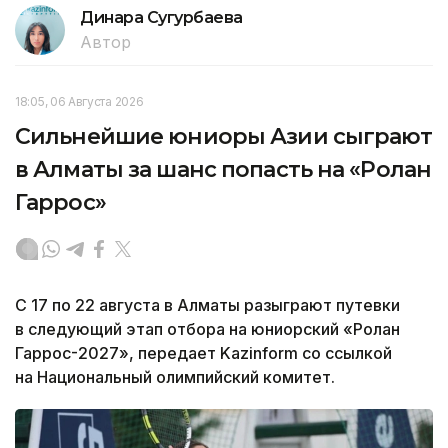
Динара Сугурбаева
Автор
18:05, 06 Августа 2026
Сильнейшие юниоры Азии сыграют
в Алматы за шанс попасть на «Ролан
Гаррос»
С 17 по 22 августа в Алматы разыграют путевки
в следующий этап отбора на юниорский «Ролан
Гаррос-2027», передает Kazinform со ссылкой
на Национальный олимпийский комитет.