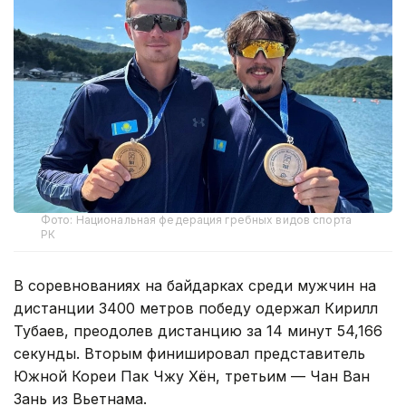
Фото: Национальная федерация гребных видов спорта
РК
В соревнованиях на байдарках среди мужчин на
дистанции 3400 метров победу одержал Кирилл
Тубаев, преодолев дистанцию за 14 минут 54,166
секунды. Вторым финишировал представитель
Южной Кореи Пак Чжу Хён, третьим — Чан Ван
Зань из Вьетнама.