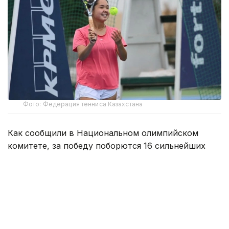
Фото: Федерация тенниса Казахстана
Как сообщили в Национальном олимпийском
комитете, за победу поборются 16 сильнейших
юниоров и юниорок из стран Центральной и
Западной Азии.
По итогам соревнований победители
квалификации получат право выступить на
финальном этапе, который пройдет в октябре в
Японии. На нем будет разыграна единственная