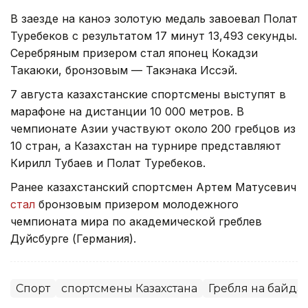
В заезде на каноэ золотую медаль завоевал Полат
Туребеков с результатом 17 минут 13,493 секунды.
Серебряным призером стал японец Кокадзи
Такаюки, бронзовым — Такэнака Иссэй.
7 августа казахстанские спортсмены выступят в
марафоне на дистанции 10 000 метров. В
чемпионате Азии участвуют около 200 гребцов из
10 стран, а Казахстан на турнире представляют
Кирилл Тубаев и Полат Туребеков.
Ранее казахстанский спортсмен Артем Матусевич
стал
бронзовым призером молодежного
чемпионата мира по академической греблев
Дуйсбурге (Германия).
Спорт
спортсмены Казахстана
Гребля на байда