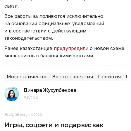
связи.
Все работы выполняются исключительно
на основании официальных уведомлений
и в соответствии с действующим
законодательством.
Ранее казахстанцев
предупредили
о новой схеме
мошенников с банковскими картами.
Мошенничество
Электроэнергия
Полиция
И
Динара Жусупбекова
Автор
15:40, 06 Августа 2026
Игры, соцсети и подарки: как