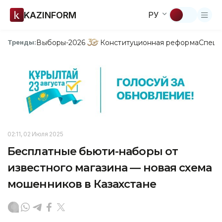
KAZINFORM
РУ
Выборы-2026
Конституционная реформа
Спецп
Тренды:
02:11, 02 Июля 2025
Бесплатные бьюти-наборы от
известного магазина — новая схема
мошенников в Казахстане