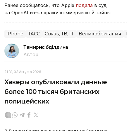
Ранее сообщалось, что Apple
подала
в суд
на OpenAI из-за кражи коммерческой тайны.
iPhone
ТАСС
Связь, ТВ, IT
Великобритания
М
Тамирис Әбділдина
Автор
21:31, 03 Августа 2026
Хакеры опубликовали данные
более 100 тысяч британских
полицейских