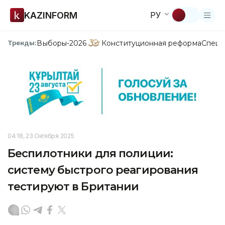
KAZINFORM
РУ
Выборы-2026
Конституционная реформа
Спецп
Тренды:
04:18, 23 Октября 2025
Беспилотники для полиции:
систему быстрого реагирования
тестируют в Британии