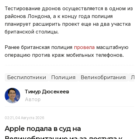
Тестирование дронов осуществляется в одном из
районов Лондона, а к концу года полиция
планирует расширить проект еще на два участка
британской столицы.
Ранее британская полиция
провела
масштабную
операцию против краж мобильных телефонов.
Беспилотники
Полиция
Великобритания
Ло
Тимур Дюсекеев
Автор
02:21, 04 Августа 2026
Apple подала в суд на
Великобританию из-за доступа к