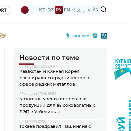
KZ
QZ
РУ
EN
中文
ق ز
ЎЗ
ORT
Новости по теме
05 августа 2026, 20:07
Казахстан и Южная Корея
расширяют сотрудничество в
сфере редких металлов
05 августа 2026, 16:54
Казахстан увеличит поставки
продукции для высоковольтных
ЛЭП в Узбекистан
04 августа 2026, 18:02
Токаев поздравил Пашиняна с