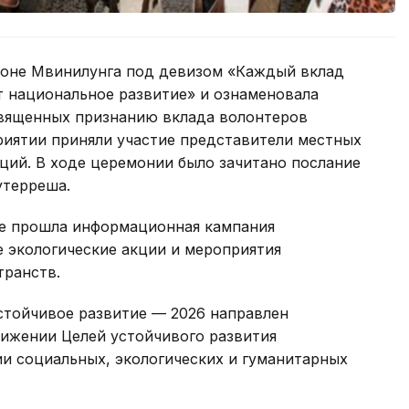
йоне Мвинилунга под девизом «Каждый вклад
т национальное развитие» и ознаменовала
священных признанию вклада волонтеров
риятии приняли участие представители местных
ций. В ходе церемонии было зачитано послание
утерреша.
не прошла информационная кампания
е экологические акции и мероприятия
транств.
тойчивое развитие — 2026 направлен
тижении Целей устойчивого развития
и социальных, экологических и гуманитарных