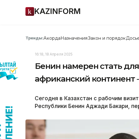
KAZINFORM
Акорда
Назначения
Закон и порядок
Дось
Тренды:
16:18, 18 Апреля 2025
Бенин намерен стать для
африканский континент 
Сегодня в Казахстан с рабочим визи
Республики Бенин Аджади Бакари, пе