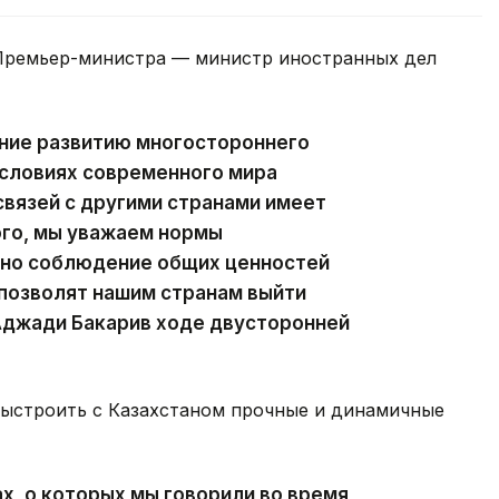
 Премьер-министра — министр иностранных дел
ение развитию многостороннего
условиях современного мира
вязей с другими странами имеет
ого, мы уважаем нормы
нно соблюдение общих ценностей
 позволят нашим странам выйти
Аджади Бакарив ходе двусторонней
выстроить с Казахстаном прочные и динамичные
ах, о которых мы говорили во время