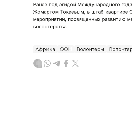
Ранее под эгидой Международного года
Жомартом Токаевым, в штаб-квартире
мероприятий, посвященных развитию м
волонтерства.
Африка
ООН
Волонтеры
Волонтер
Динара Жусупбекова
Автор
04:42, 01 Августа 2026