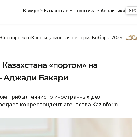
В мире
Казахстан
Политика
Аналитика
SP
е
Спецпроекты
Конституционная реформа
Выборы-2026
 Казахстана «портом» на
– Аджади Бакари
том прибыл министр иностранных дел
редает корреспондент агентства Kazinform.