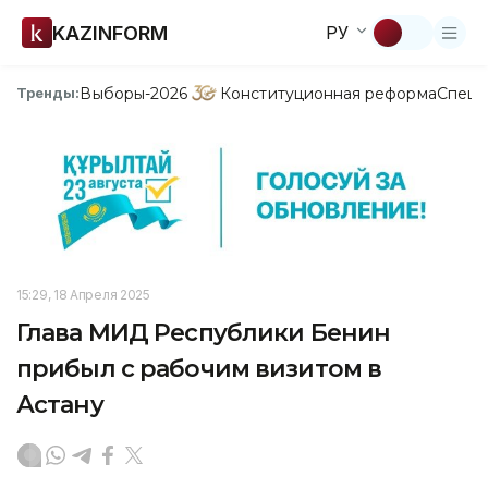
KAZINFORM
РУ
Выборы-2026
Конституционная реформа
Спецп
Тренды:
15:29, 18 Апреля 2025
Глава МИД Республики Бенин
прибыл с рабочим визитом в
Астану