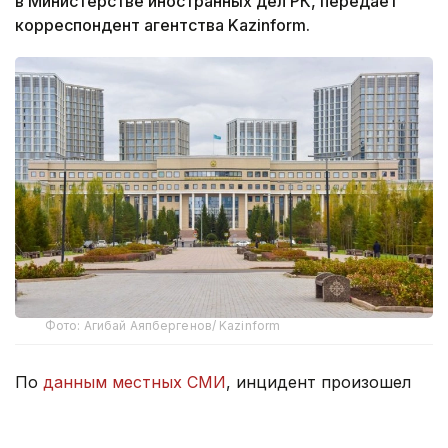
в Министерстве иностранных дел РК, передает
корреспондент агентства Kazinform.
Фото: Агибай Аяпбергенов/ Kazinform
По
данным местных СМИ
, инцидент произошел
в супермаркете Metropol в городе Никосия.
В результате нападения с ножом пострадали два