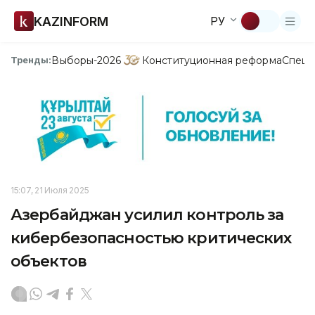
KAZINFORM
РУ
Выборы-2026
Конституционная реформа
Спецп
Тренды:
15:07, 21 Июля 2025
Азербайджан усилил контроль за
кибербезопасностью критических
объектов