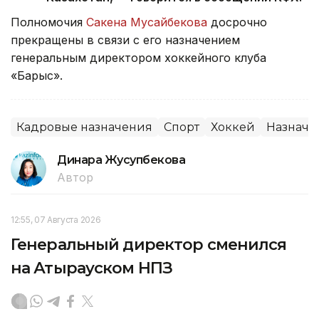
Полномочия
Сакена Мусайбекова
досрочно
прекращены в связи с его назначением
генеральным директором хоккейного клуба
«Барыс».
Кадровые назначения
Спорт
Хоккей
Назначе
Динара Жусупбекова
Автор
12:55, 07 Августа 2026
Генеральный директор сменился
на Атырауском НПЗ