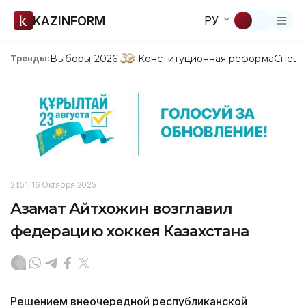
KAZINFORM
РУ
Выборы-2026
Конституционная реформа
Спецп
Тренды:
21:51, 16 Октября 2025
Азамат Айтхожин возглавил
федерацию хоккея Казахстана
Решением внеочередной республиканской