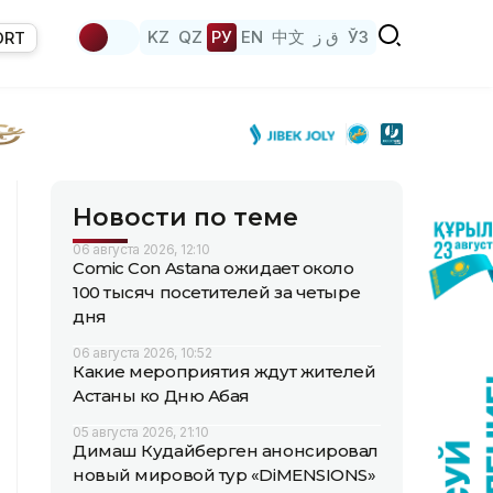
KZ
QZ
РУ
EN
中文
ق ز
ЎЗ
ORT
Новости по теме
06 августа 2026, 12:10
Comic Con Astana ожидает около
100 тысяч посетителей за четыре
дня
06 августа 2026, 10:52
Какие мероприятия ждут жителей
Астаны ко Дню Абая
05 августа 2026, 21:10
Димаш Кудайберген анонсировал
новый мировой тур «DiMENSIONS»