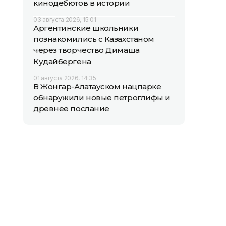
кинодебютов в истории
03 августа 2026, 15:01
Аргентинские школьники
познакомились с Казахстаном
через творчество Димаша
Кудайбергена
01 августа 2026, 14:35
В Жонгар-Алатауском нацпарке
обнаружили новые петроглифы и
древнее послание