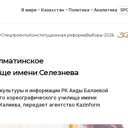
В мире
Казахстан
Политика
Аналитика
SP
е
Спецпроекты
Конституционная реформа
Выборы-2026
Алматинское
ище имени Селезнева
 культуры и информации РК Аиды Балаевой
го хореографического училища имени
Калиева, передает агентство Kazinform