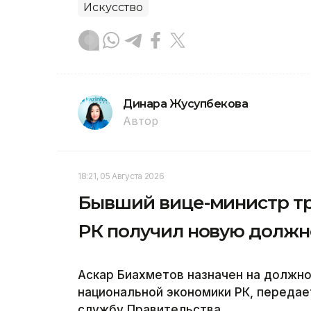
Искусство
Динара Жусупбекова
Автор
18:21, 05 Августа 2026
Бывший вице-министр тр
РК получил новую должн
Аскар Биахметов назначен на должн
национальной экономики РК, передает
службу Правительства.