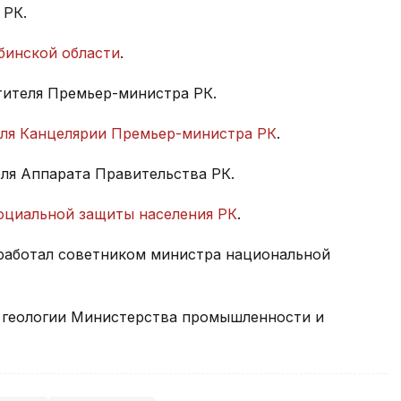
 РК.
бинской области
.
стителя Премьер-министра РК.
еля Канцелярии Премьер-министра РК
.
еля Аппарата Правительства РК.
оциальной защиты населения РК
.
 работал советником министра национальной
геологии Министерства промышленности и