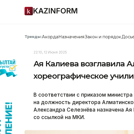
KAZINFORM
Акорда
Назначения
Закон и порядок
Дось
Тренды:
22:10, 12 Июня 2025
Ая Калиева возглавила 
хореографическое учил
В соответствии с приказом министра
на должность директора Алматинско
Александра Селезнёва назначена Ая 
со ссылкой на МКИ.