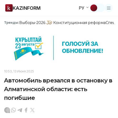
KAZINFORM
РУ
Выборы-2026
Конституционная реформа
Спецп
Тренды:
10:53, 13 Июня 2025
Автомобиль врезался в остановку в
Алматинской области: есть
погибшие