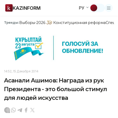
KAZINFORM
РУ
Выборы-2026
Конституционная реформа
Спецп
Тренды:
14:52, 15 Декабря 2014
Асанали Ашимов: Награда из рук
Президента - это большой стимул
для людей искусства