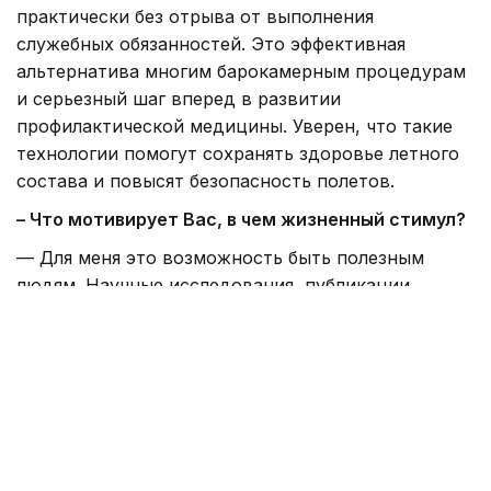
практически без отрыва от выполнения
служебных обязанностей. Это эффективная
альтернатива многим барокамерным процедурам
и серьезный шаг вперед в развитии
профилактической медицины. Уверен, что такие
технологии помогут сохранять здоровье летного
состава и повысят безопасность полетов.
– Что мотивирует Вас, в чем жизненный стимул?
— Для меня это возможность быть полезным
людям. Научные исследования, публикации,
разработки, награды, ученики — все это часть
моей жизни. Но самым главное меня — видеть,
как твой труд помогает сохранить людям
здоровье, профессию и возможность продолжать
любимое дело. Если летчик, благодаря твоей
работе продолжает летать, значит, все было не
зря.