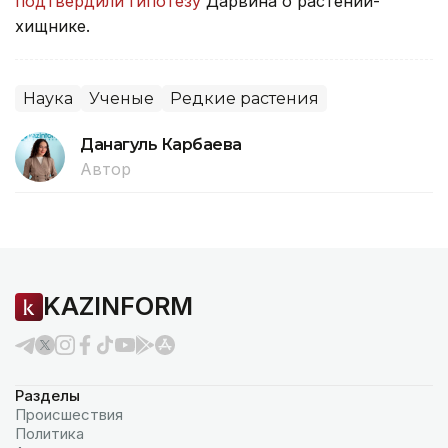
подтвердили гипотезу
Дарвина о растении-
хищнике.
Наука
Ученые
Редкие растения
Данагуль Карбаева
Автор
KAZINFORM
Разделы
Происшествия
Политика