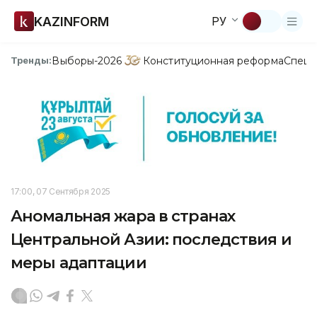
KAZINFORM
РУ
Выборы-2026
Конституционная реформа
Спецп
Тренды:
17:00, 07 Сентября 2025
Аномальная жара в странах
Центральной Азии: последствия и
меры адаптации