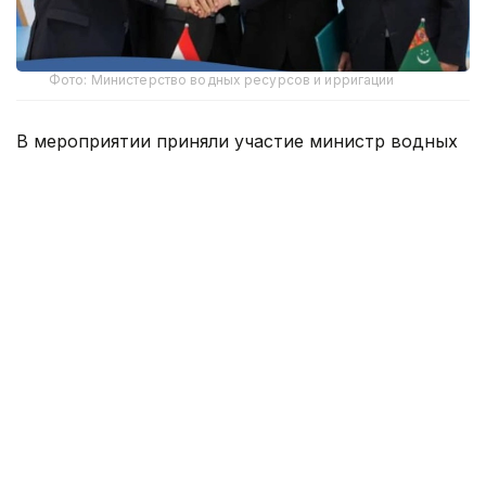
Фото: Министерство водных ресурсов и ирригации
В мероприятии приняли участие министр водных
ресурсов и ирригации Республики Казахстан
Нуржан Нуржигитов, министр энергетики
и водных ресурсов Республики Таджикистан
Далер Джума, председатель Государственного
комитета водного хозяйства Туркменистана
Дурды Генджиев, министр водного хозяйства
Республики Узбекистан Шавкат Хамраев, а также
аким Туркестанской области Нуралхан Кушеров
и посол Казахстана в Узбекистане Ералы
Тугжанов. Кыргызская сторона приняла участие
в качестве наблюдателя.
Стороны рассмотрели лимиты и режимы работы