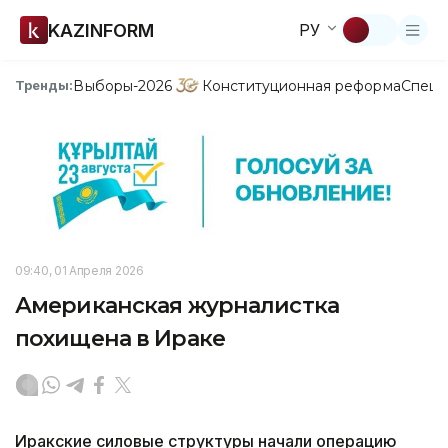
KAZINFORM
РУ
Выборы-2026
Конституционная реформа
Спецп
Тренды:
09:40, 01 Апреля 2026
Американская журналистка
похищена в Ираке
Иракские силовые структуры начали операцию