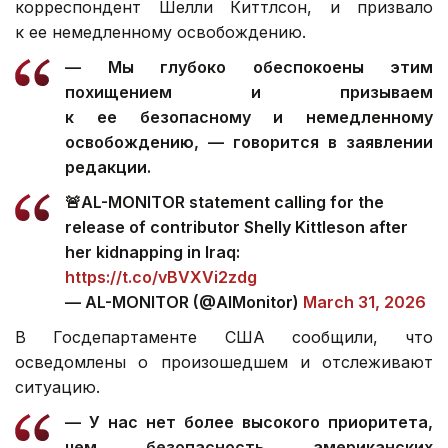
корреспондент Шелли Киттлсон, и призвало
к ее немедленному освобождению.
— Мы глубоко обеспокоены этим
похищением и призываем
к ее безопасному и немедленному
освобождению, — говорится в заявлении
редакции.
🚨AL-MONITOR statement calling for the
release of contributor Shelly Kittleson after
her kidnapping in Iraq:
https://t.co/vBVXVi2zdg
— AL-MONITOR (@AlMonitor)
March 31, 2026
В Госдепартаменте США сообщили, что
осведомлены о произошедшем и отслеживают
ситуацию.
— У нас нет более высокого приоритета,
чем безопасность американских