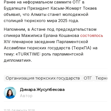
Ранее на неформальном саммите ОТГ в
Будапеште Президент Касым-Жомарт Токаев
объявил, что Алматы станет молодежной
столицей тюркского мира 2025 года.
Напомним, в Астане под председательством
спикера Мажилиса Ерлана Кошанова
состоялось
ХIV пленарное заседание Парламентской
Ассамблеи тюркских государств (ТюркПА) на
тему: «TURKTIME: роль парламентской
дипломатии».
Организация тюркских государств
ОТГ
Тюркс
Динара Жусупбекова
Автор
11:35, 04 Августа 2026