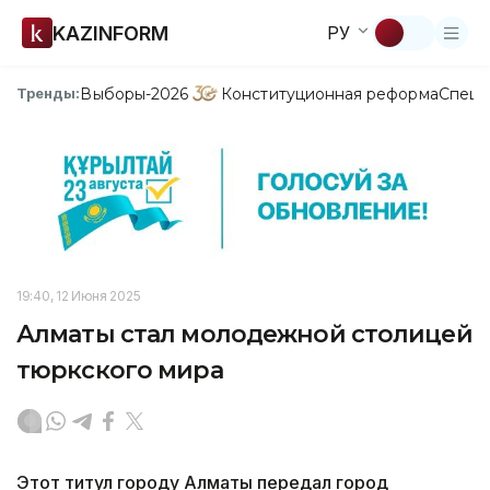
KAZINFORM
РУ
Выборы-2026
Конституционная реформа
Спецп
Тренды:
19:40, 12 Июня 2025
Алматы стал молодежной столицей
тюркского мира
Этот титул городу Алматы передал город