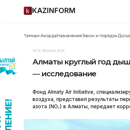
KAZINFORM
Акорда
Назначения
Закон и порядок
Дось
Тренды:
10:12, 18 Июля 2025
Алматы круглый год дыш
— исследование
Фонд Almaty Air Initiative, специали
воздуха, представил результаты пе
азота (NO₂) в Алматы, передает корр