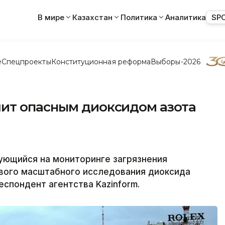
В мире
Казахстан
Политика
Аналитика
SP
е
Спецпроекты
Конституционная реформа
Выборы-2026
ит опасным диоксидом азота
зирующийся на мониторинге загрязнения
рвого масштабного исследования диоксида
еспондент агентства Kazinform.