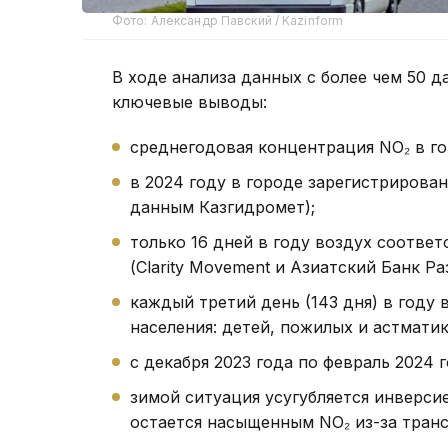
Фото: Александр Павский / Kazinform
В ходе анализа данных с более чем 50 
ключевые выводы:
среднегодовая концентрация NO₂ в го
в 2024 году в городе зарегистрирова
данным Казгидромет);
только 16 дней в году воздух соотв
(Clarity Movement и Азиатский Банк Ра
каждый третий день (143 дня) в году 
населения: детей, пожилых и астматик
с декабря 2023 года по февраль 2024 
зимой ситуация усугубляется инверси
остается насыщенным NO₂ из-за тран