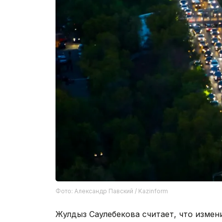
Фото: Александр Павский / Kazinform
Жулдыз Саулебекова считает, что изме