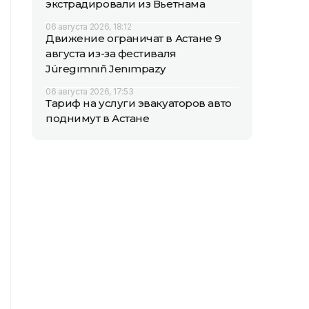
экстрадировали из Вьетнама
06 августа 2026, 18:12
Движение ограничат в Астане 9
августа из-за фестиваля
Jüregımnıñ Jenımpazy
06 августа 2026, 17:53
Тариф на услуги эвакуаторов авто
поднимут в Астане