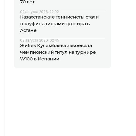
70 лет
02 августа 2026, 22:02
Казахстанские теннисисты стали
полуфиналистами турнира в
Астане
02 августа 2026, 02:45
Жибек Куламбаева завоевала
чемпионский титул на турнире
W100 в Испании