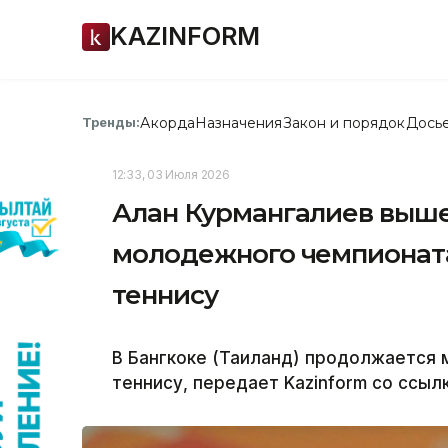
KAZINFORM
Акорда
Назначения
Закон и порядок
Дось
Тренды:
12:33, 03 Июля 2026
Алан Курмангалиев выше
молодежного чемпионата
теннису
В Бангкоке (Таиланд) продолжается
теннису, передает Kazinform со ссыл