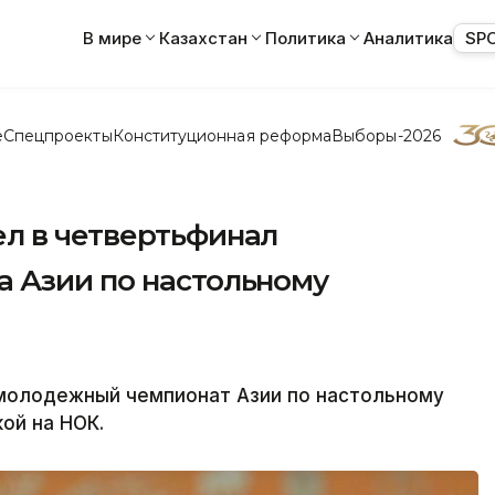
В мире
Казахстан
Политика
Аналитика
SP
е
Спецпроекты
Конституционная реформа
Выборы-2026
л в четвертьфинал
 Азии по настольному
 молодежный чемпионат Азии по настольному
кой на НОК.