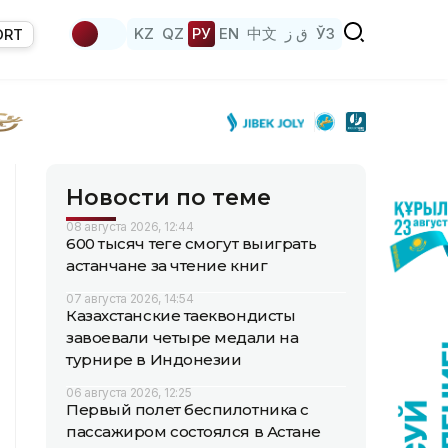
KZ
QZ
РУ
EN
中文
ق ز
ЎЗ
ORT
Новости по теме
08 августа 2026, 12:44
600 тысяч теңге смогут выиграть
астанчане за чтение книг
07 августа 2026, 14:54
Казахстанские таеквондисты
завоевали четыре медали на
турнире в Индонезии
06 августа 2026, 12:25
Первый полет беспилотника с
пассажиром состоялся в Астане