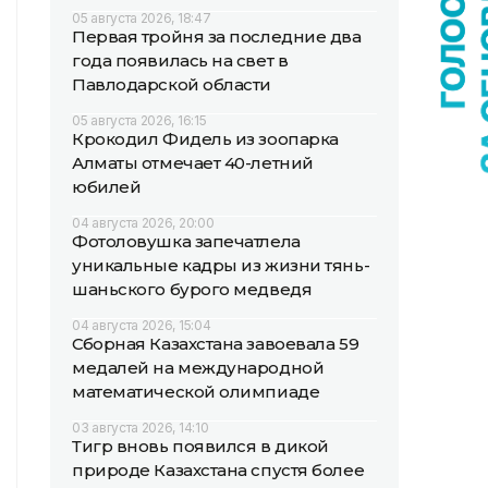
05 августа 2026, 18:47
Первая тройня за последние два
года появилась на свет в
Павлодарской области
05 августа 2026, 16:15
Крокодил Фидель из зоопарка
Алматы отмечает 40-летний
юбилей
04 августа 2026, 20:00
Фотоловушка запечатлела
уникальные кадры из жизни тянь-
шаньского бурого медведя
04 августа 2026, 15:04
Сборная Казахстана завоевала 59
медалей на международной
математической олимпиаде
03 августа 2026, 14:10
Тигр вновь появился в дикой
природе Казахстана спустя более