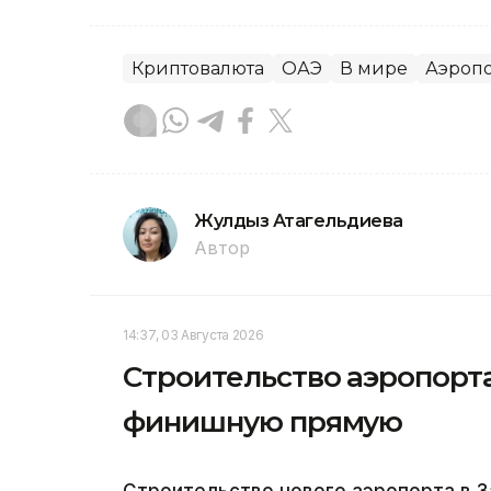
Криптовалюта
ОАЭ
В мире
Аэроп
Жулдыз Атагельдиева
Автор
14:37, 03 Августа 2026
Строительство аэропорта
финишную прямую