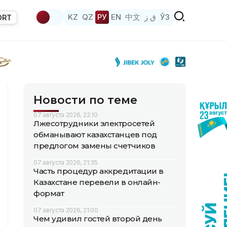
KZ
QZ
РУ
EN
中文
ق ز
ЎЗ
ORT
Новости по теме
07 августа 2026, 22:10
Лжесотрудники электросетей
обманывают казахстанцев под
предлогом замены счетчиков
07 августа 2026, 21:35
Часть процедур аккредитации в
Казахстане перевели в онлайн-
формат
07 августа 2026, 21:00
Чем удивил гостей второй день