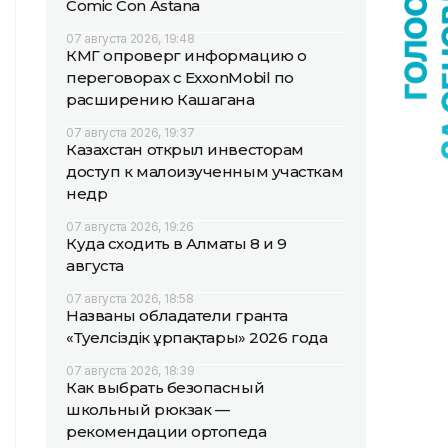
Comic Con Astana
07 августа 2026, 19:48
КМГ опроверг информацию о
переговорах с ExxonMobil по
расширению Кашагана
07 августа 2026, 19:37
Казахстан открыл инвесторам
доступ к малоизученным участкам
недр
07 августа 2026, 19:26
Куда сходить в Алматы 8 и 9
августа
07 августа 2026, 18:58
Названы обладатели гранта
«Тәуелсіздік ұрпақтары» 2026 года
07 августа 2026, 18:39
Как выбрать безопасный
школьный рюкзак —
рекомендации ортопеда