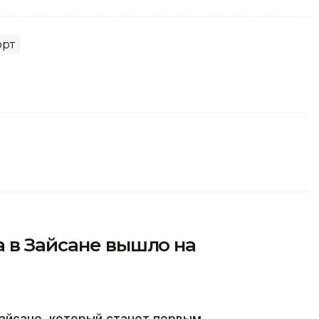
орт
 в Зайсане вышло на