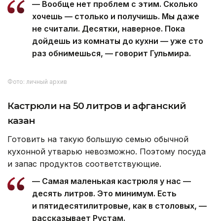
Фото: личный архив
— Спортсменов у нас очень много. Есть
команды, которые представляют
не только город, но и область, и даже
Казахстан. Есть боксеры, баскетболисты.
Есть дети, которые занимали первые
места в области и на республиканских
соревнованиях, — перечисляет заслуги
глава семейства.
На вопрос, сколько объятий получают родители
за день, супруги только смеются.
— Вообще нет проблем с этим. Сколько
хочешь — столько и получишь. Мы даже
не считали. Десятки, наверное. Пока
дойдешь из комнаты до кухни — уже сто
раз обнимешься, — говорит Гульмира.