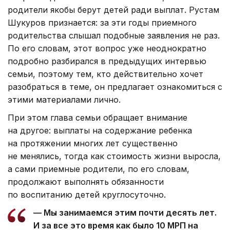
Фото: Дарья Аверченко/ Kazinform
Разные национальности, одна семья
Удивляет гостей и тот факт, что под одной
крышей живут дети разных национальностей
и вероисповеданий. В семье отмечают
как мусульманские, так и христианские
праздники. Дни рождения объединяют в один
общий праздник каждого месяца. Главное,
говорят супруги, не происхождение ребенка,
а атмосфера дома.