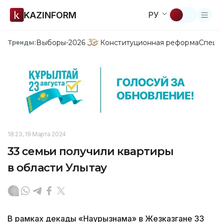
KAZINFORM
РУ
Выборы-2026
Конституционная реформа
Спецп
Тренды:
18:23, 19 Марта 2024
33 семьи получили квартиры
в области Улытау
В рамках декады «Наурызнама» в Жезказгане 33