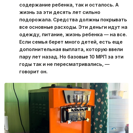
Один из вопросов, который чаще всего слышат
супруги, — действительно ли дома постоянно
шумно.
— Нам часто говорят: «У нас с тремя
детьми шума больше, чем у вас
с тридцатью». Просто с каждым ребенком
нужно разговаривать и искать свой
подход, — замечают они.
«Не мешайте тем, кто хочет стать семьей»
Самой болезненной темой супруги называют
вовсе не бытовые сложности. По словам Рустама
Шукурова, больше всего вопросов возникает
при оформлении новых детей. Он убежден, что
семьям, уже имеющим опыт воспитания
приемных детей, нужна не дополнительная
бюрократия, а сопровождение и помощь.