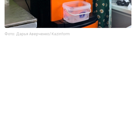
— Хотелось бы, чтобы спрашивали
не только, какие у нас недостатки, а что
помогло добиться результата, чем можно
помочь и какие препятствия убрать, —
говорит он.
Фото: Дарья Аверченко/ Kazinform