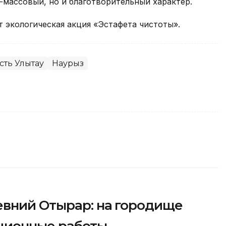
о-массовый, но и благотворительный характер.
т экологическая акция «Эстафета чистоты».
сть Улытау
Наурыз
евний Отырар: на городище
ционные работы