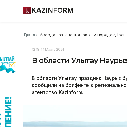
KAZINFORM
Акорда
Назначения
Закон и порядок
Дось
Тренды:
12:18, 14 Марта 2024
В области Улытау Наурыз
В области Улытау праздник Наурыз б
сообщили на брифинге в регионально
агентство Kazinform.