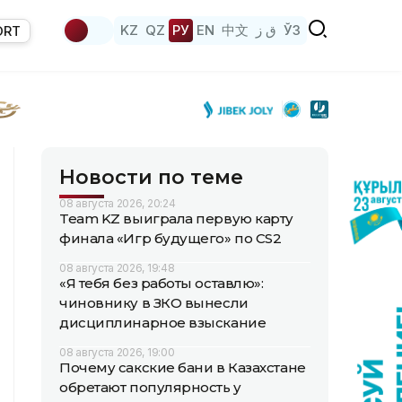
KZ
QZ
РУ
EN
中文
ق ز
ЎЗ
ORT
Новости по теме
08 августа 2026, 20:24
Team KZ выиграла первую карту
финала «Игр будущего» по CS2
08 августа 2026, 19:48
«Я тебя без работы оставлю»:
чиновнику в ЗКО вынесли
дисциплинарное взыскание
08 августа 2026, 19:00
Почему сакские бани в Казахстане
обретают популярность у