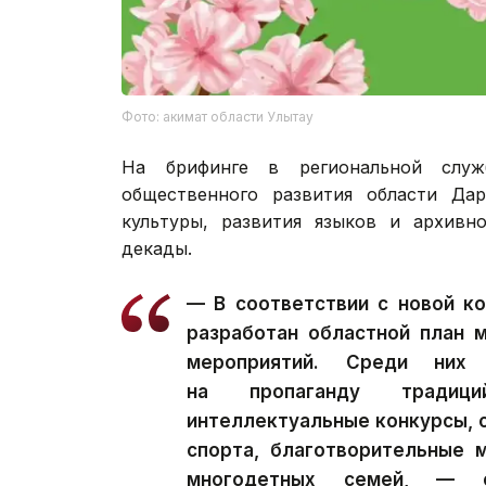
Фото: акимат области Улытау
На брифинге в региональной служ
общественного развития области Дар
культуры, развития языков и архивно
декады.
— В соответствии с новой к
разработан областной план 
мероприятий. Среди них 
на пропаганду традиц
интеллектуальные конкурсы, 
спорта, благотворительные 
многодетных семей, — с