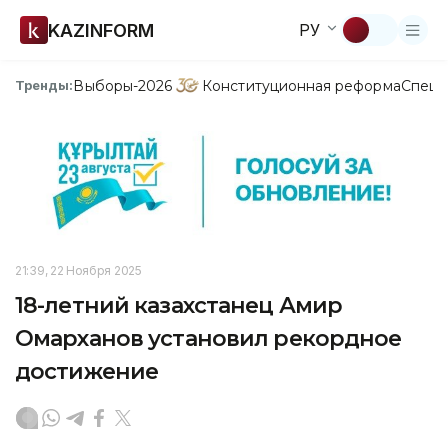
KAZINFORM
РУ
Выборы-2026
Конституционная реформа
Спецп
Тренды:
21:39, 22 Ноября 2025
18-летний казахстанец Амир
Омарханов установил рекордное
достижение