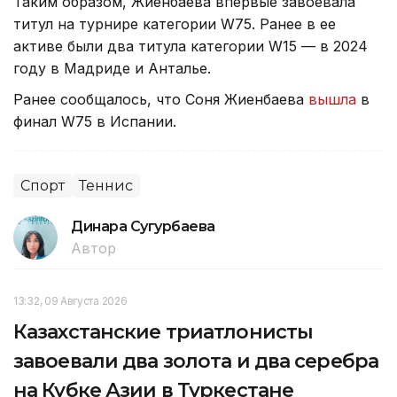
Таким образом, Жиенбаева впервые завоевала
титул на турнире категории W75. Ранее в ее
активе были два титула категории W15 — в 2024
году в Мадриде и Анталье.
Ранее сообщалось, что Соня Жиенбаева
вышла
в
финал W75 в Испании.
Спорт
Теннис
Динара Сугурбаева
Автор
13:32, 09 Августа 2026
Казахстанские триатлонисты
завоевали два золота и два серебра
на Кубке Азии в Туркестане