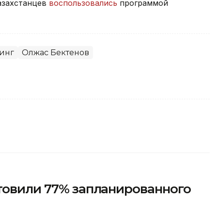
казахстанцев
воспользовались
программой
инг
Олжас Бектенов
товили 77% запланированного