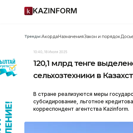
KAZINFORM
Акорда
Назначения
Закон и порядок
Дось
Тренды:
10:40, 18 Июля 2025
120,1 млрд тенге выделе
сельхозтехники в Казахс
В стране реализуются меры государ
субсидирование, льготное кредитова
корреспондент агентства Kazinform.