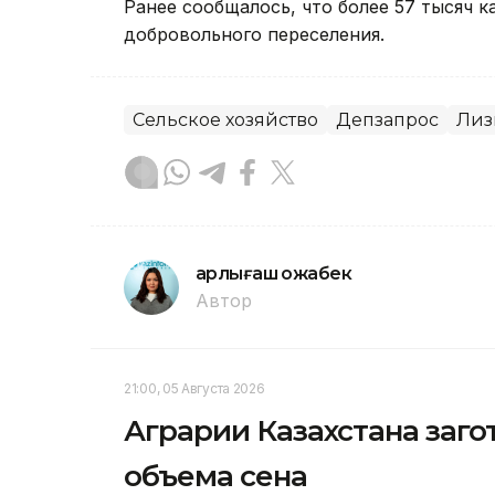
Ранее сообщалось, что более 57 тысяч 
добровольного переселения.
Сельское хозяйство
Депзапрос
Лиз
Қарлығаш Қожабек
Автор
21:00, 05 Августа 2026
Аграрии Казахстана заго
объема сена