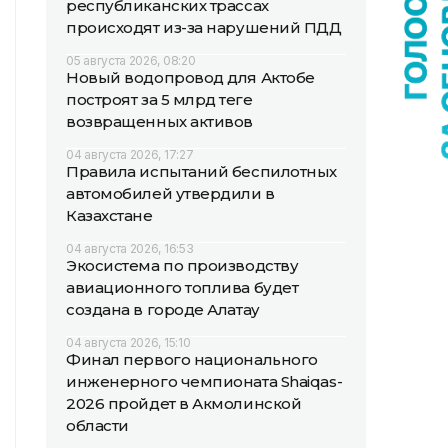
республиканских трассах
происходят из-за нарушений ПДД
05 августа 2026, 08:20
Новый водопровод для Актобе
построят за 5 млрд теңге
возвращенных активов
04 августа 2026, 17:27
Правила испытаний беспилотных
автомобилей утвердили в
Казахстане
04 августа 2026, 16:53
Экосистема по производству
авиационного топлива будет
создана в городе Алатау
04 августа 2026, 15:10
Финал первого национального
инженерного чемпионата Shaiqas-
2026 пройдет в Акмолинской
области