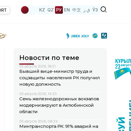
KZ
QZ
РУ
EN
中文
ق ز
ЎЗ
ORT
Новости по теме
05 августа 2026, 18:21
Бывший вице-министр труда и
соцзащиты населения РК получил
новую должность
05 августа 2026, 14:33
Семь железнодорожных вокзалов
модернизируют в Актюбинской
области
05 августа 2026, 08:33
Минтранспорта РК: 91% аварий на