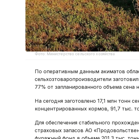
Фото: Министерство сельского хозяйства
По оперативным данным акиматов облас
сельхозтоваропроизводители заготовили
77% от запланированного объема сена 
На сегодня заготовлено 17,1 млн тонн сен
концентрированных кормов, 91,7 тыс. то
Для обеспечения стабильного прохожде
страховых запасов АО «Продовольствен
фуражный фонд в объеме 201,3 тыс. тон