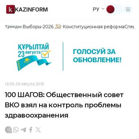
KAZINFORM
РУ
Выборы-2026
Конституционная реформа
Спецп
Тренды:
13:30, 05 Августа 2016
100 ШАГОВ: Общественный совет
ВКО взял на контроль проблемы
здравоохранения