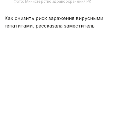
Фото: Министерство здравоохранения РК
Как снизить риск заражения вирусными
гепатитами, рассказала заместитель
руководителя Департамента санитарно-
эпидемиологического контроля Астаны Жанна
Пралиева.
По ее словам, показатель заболеваемости острым
вирусным гепатитом В составил 0,38 на 100 тысяч
населения, что на 28% ниже, чем за аналогичный
период прошлого года. При этом был
зарегистрирован один случай заболевания среди
детей до 14 лет.
Вместе с тем острым вирусным гепатитом
С заболели 14 человек. Среди детей случаи
не выявлены. Показатель заболеваемости достиг
0,89 на 100 тысяч населения, что в 1,4 раза выше