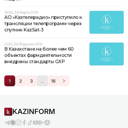
16:56, 04 Марта 2016
АО «Казтелерадио» приступило к
трансляции телепрограмм через
спутник KazSat-3
21:50, 29 Февраля 2016
В Казахстане на более чем 60
объектах фармдеятельности
внедрены стандарты GXP
…
1
2
3
16
KAZINFORM