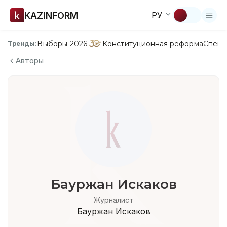
KAZINFORM
РУ
Выборы-2026
Конституционная реформа
Спецп
Тренды:
Авторы
Бауржан Искаков
Журналист
Бауржан Искаков