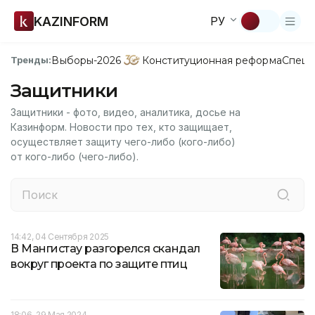
KAZINFORM
РУ
Выборы-2026
Конституционная реформа
Спецп
Тренды:
Защитники
Защитники - фото, видео, аналитика, досье на
Казинформ. Новости про тех, кто защищает,
осуществляет защиту чего-либо (кого-либо)
от кого-либо (чего-либо).
14:42, 04 Сентября 2025
В Мангистау разгорелся скандал
вокруг проекта по защите птиц
18:06, 29 Мая 2024