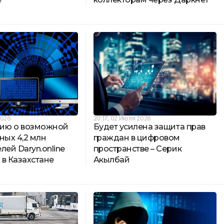
2026
20:17, 02 Июля 2026
ию о возможной
Будет усилена защита прав
ных 4,2 млн
граждан в цифровом
лей Daryn.online
пространстве – Серик
 в Казахстане
Акылбай