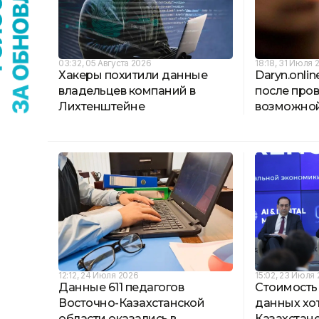
03:32, 05 Августа 2026
18:18, 31 Июля 
Хакеры похитили данные
Daryn.onli
владельцев компаний в
после пров
Лихтенштейне
возможной
12:12, 24 Июля 2026
15:02, 23 Июля
Данные 611 педагогов
Стоимость
Восточно-Казахстанской
данных хот
области оказались в
Казахстан