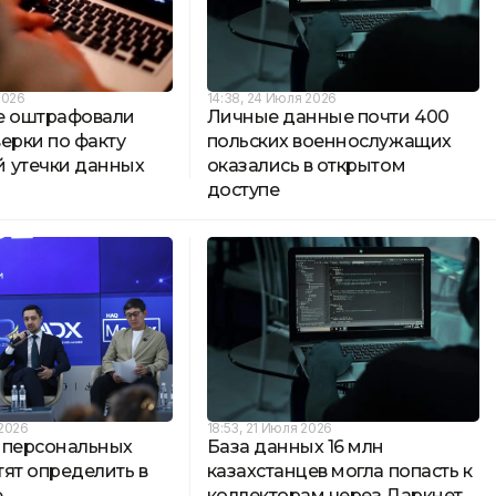
2026
14:38, 24 Июля 2026
ne оштрафовали
Личные данные почти 400
ерки по факту
польских военнослужащих
 утечки данных
оказались в открытом
доступе
 2026
18:53, 21 Июля 2026
 персональных
База данных 16 млн
ят определить в
казахстанцев могла попасть к
е
коллекторам через Даркнет