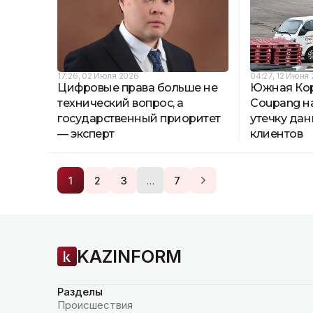
17:26, 02 Июля 2026
04:27, 12 Июня
Цифровые права больше не
Южная Ко
технический вопрос, а
Coupang н
государственный приоритет
утечку да
— эксперт
клиентов
…
1
2
3
7
KAZINFORM
Разделы
Происшествия