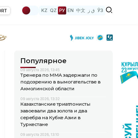
KZ
QZ
РУ
EN
中文
ق ز
ЎЗ
ORT
Популярное
09 августа 2026, 13:45
Тренера по ММА задержали по
подозрению в вымогательстве в
Акмолинской области
09 августа 2026, 13:32
Казахстанские триатлонисты
завоевали два золота и два
серебра на Кубке Азии в
Туркестане
09 августа 2026, 13:10