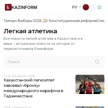
KAZINFORM
РУ
Выборы-2026
Конституционная реформа
Спецп
Тренды:
Легкая атлетика
Все новости легкой атлетики в Казахстане и в
мире - актуальные новости за сегодня от
первоисточников Казинформ
23:22, 03 Августа 2026
Казахстанский легкоатлет
завоевал «бронзу»
международного марафона в
Таджикистане
17:55, 13 Июля 2026