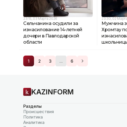
23:15, 03 Марта 2026
23:30, 02 Март
Сельчанина осудили за
Мужчина з
изнасилование 14-летней
Хромтау п
дочери в Павлодарской
изнасилов
области
школьниц
…
1
2
3
6
KAZINFORM
Разделы
Происшествия
Политика
Аналитика