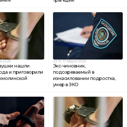
ания
трагедии
ля 2026
23:17, 17 Марта 2026
вушки нашли
Экс-чиновник,
года и приговорили
подозреваемый в
Акмолинской
изнасиловании подростка,
умер в ЗКО