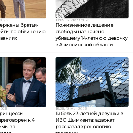
 2026
10:09, 17 Июля 2026
ержаны братья-
Пожизненное лишение
ейты по обвинению
свободы назначено
ованиях
убившему 14-летнюю девочку
в Акмолинской области
2026
18:26, 18 Мая 2026
ринцессы
Гибель 23-летней девушки в
риговорен к 4
ИВС Шымкента: адвокат
ьмы за
рассказал хронологию