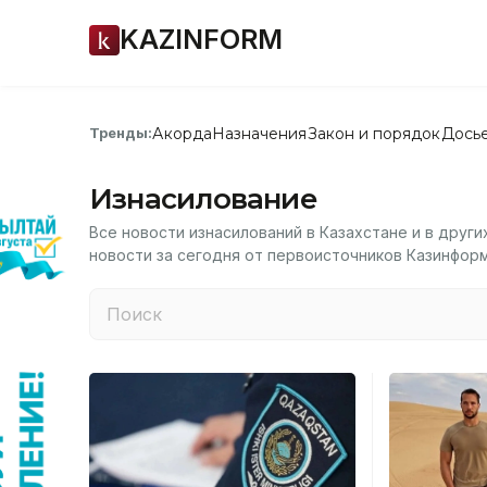
KAZINFORM
Акорда
Назначения
Закон и порядок
Дось
Тренды:
Изнасилование
Все новости изнасилований в Казахстане и в други
новости за сегодня от первоисточников Казинфор