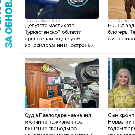
18:20, 28 Июля 2026
05:17, 20 Июля
Депутата маслихата
В США зад
Туркестанской области
блогеры Т
арестовали по делу об
в изнасил
изнасиловании иностранки
19:42, 13 Июля 2026
15:40, 15 Июня 
Суд в Павлодаре назначил
Сын кронп
мужчине пожизненное
Норвегии п
лишение свободы за
годам тюр