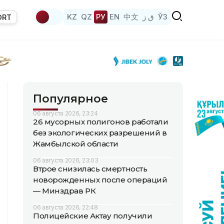
KZ
QZ
РУ
EN
中文
ق ز
ЎЗ
ORT
Популярное
06 августа 2026, 23:24
26 мусорных полигонов работали
без экологических разрешений в
Жамбылской области
06 августа 2026, 23:03
Втрое снизилась смертность
новорожденных после операций
— Минздрав РК
06 августа 2026, 22:48
Полицейские Актау получили