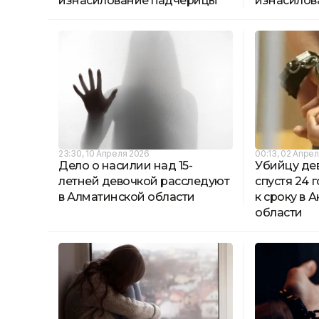
изнасилование падчерицы
изнасилов
23:30, 10 Апреля 2026
00:13, 02 Апре
Дело о насилии над 15-
Убийцу де
летней девочкой расследуют
спустя 24 
в Алматинской области
к сроку в 
области