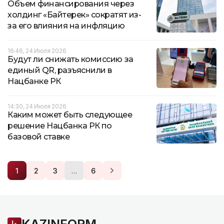
Объем финансирования через
холдинг «Байтерек» сократят из-
за его влияния на инфляцию
16:46, 24 Июля 2026
Будут ли снижать комиссию за
единый QR, разъяснили в
Нацбанке РК
14:30, 24 Июля 2026
Каким может быть следующее
решение Нацбанка РК по
базовой ставке
…
1
2
3
6