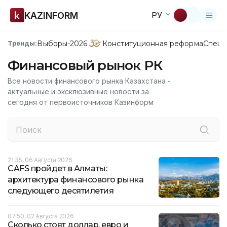
KAZINFORM
РУ
Выборы-2026
Конституционная реформа
Спецп
Тренды:
Финансовый рынок РК
Все новости финансового рынка Казахстана -
актуальные и эксклюзивные новости за
сегодня от первоисточников Казинформ
21:35, 06 Августа 2026
CAFS пройдет в Алматы:
архитектура финансового рынка
следующего десятилетия
07:50, 02 Августа 2026
Сколько стоят доллар, евро и