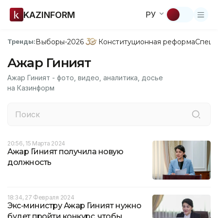
KAZINFORM
РУ
Выборы-2026
Конституционная реформа
Спецп
Тренды:
Ажар Гиният
Ажар Гиният - фото, видео, аналитика, досье
на Казинформ
20:56, 15 Марта 2024
Ажар Гиният получила новую
должность
18:34, 27 Февраля 2024
Экс-министру Ажар Гиният нужно
будет пройти конкурс, чтобы