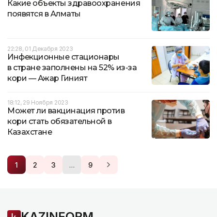
Какие объекты здравоохранения
появятся в Алматы
22:28, 01 Декабря 2023
Инфекционные стационары
в стране заполнены на 52% из-за
кори — Ажар Гиният
18:12, 29 Ноября 2023
Может ли вакцинация против
кори стать обязательной в
Казахстане
…
1
2
3
9
KAZINFORM