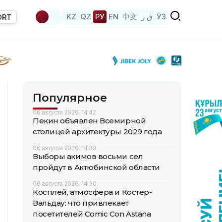
KZ
QZ
РУ
EN
中文
ق ز
ЎЗ
ORT
Популярное
06 августа 2026, 14:42
Пекин объявлен Всемирной
столицей архитектуры 2029 года
06 августа 2026, 14:39
Выборы акимов восьми сел
пройдут в Актюбинской области
06 августа 2026, 14:30
Косплей, атмосфера и Костер-
Вальдау: что привлекает
посетителей Comic Con Astana