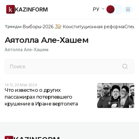
KAZINFORM
РУ
Выборы-2026
Конституционная реформа
Спецп
Тренды:
Аятолла Але-Хашем
Аятолла Але-Хашем
14:12, 20 Мая 2024
Что известно о других
пассажирах потерпевшего
крушение в Иране вертолета