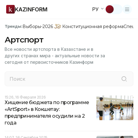
KAZINFORM
РУ
Выборы-2026
Конституционная реформа
Спецп
Тренды:
Артспорт
Все новости артспорта в Казахстане и в
других странах мира - актуальные новости за
сегодня от первоисточников Казинформ
15:26, 16 Февраля 2026
Хищение бюджета по программе
«ArtSport» в Кокшетау:
предпринимателя осудили на 2
года
14:07, 26 Сентября 2025