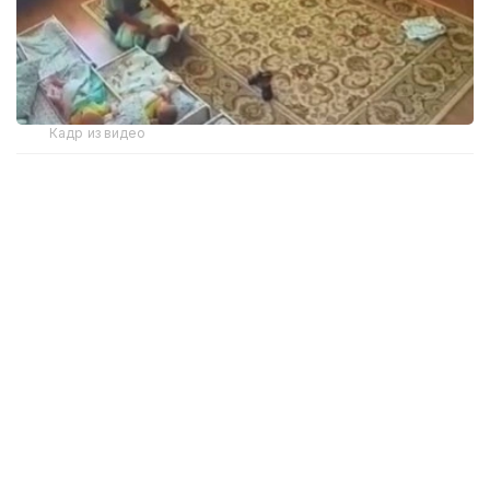
Кадр из видео
По словам родителей, ребенок посещал частный
детский сад всего пять дней. Сначала его
беспокойное поведение они связывали с
периодом адаптации. Однако позже заметили
кровь на ухе и следы укуса на плече сына, после
чего решили просмотреть записи с камер
видеонаблюдения.
На кадрах видно, как воспитательница тянет
ребенка за руку, грубо дергает его и пытается
силой уложить спать. По словам матери,
подобное происходило на протяжении нескольких