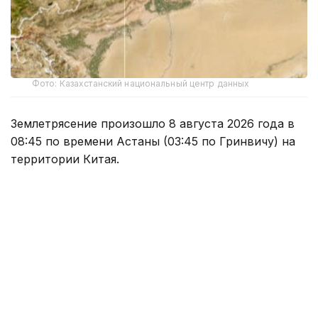
Фото: Казахстанский национальный центр данных
Землетрясение произошло 8 августа 2026 года в
08:45 по времени Астаны (03:45 по Гринвичу) на
территории Китая.
Согласно оперативным данным Центра данных
Института геофизических исследований
Национального ядерного центра РК, магнитуда
землетрясения составила 4,8.
Эпицентр подземных толчков находился в точке с
координатами 39,97 градуса северной широты и
82,99 градуса восточной долготы.