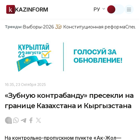
KAZINFORM
РУ
Выборы-2026
Конституционная реформа
Спецп
Тренды:
16:35, 23 Октября 2025
«Зубную контрабанду» пресекли на
границе Казахстана и Кыргызстана
На контрольно-пропускном пункте «Ак-Жол—