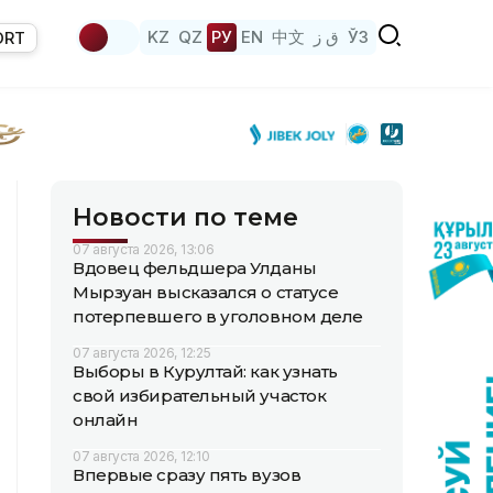
KZ
QZ
РУ
EN
中文
ق ز
ЎЗ
ORT
Новости по теме
07 августа 2026, 13:06
Вдовец фельдшера Улданы
Мырзуан высказался о статусе
потерпевшего в уголовном деле
07 августа 2026, 12:25
Выборы в Курултай: как узнать
свой избирательный участок
онлайн
07 августа 2026, 12:10
Впервые сразу пять вузов