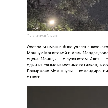
Фото: акимат Алматы
Особое внимание было уделено казахста
Маншук Маметовой и Алии Молдагуловой
сцене: Маншук — с пулеметом, Алия — с
один из самых известных летчиков, в с
Бауыржана Момышулы — командира, пис
отваги.