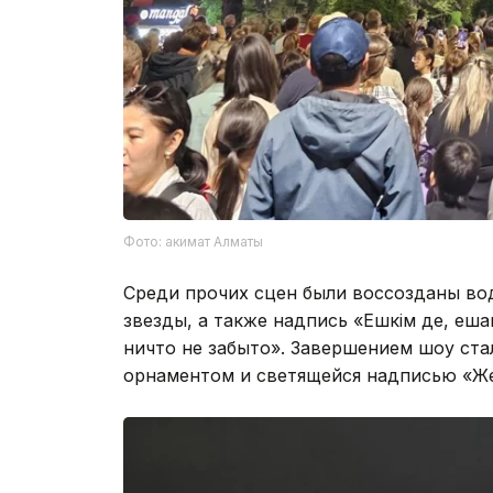
Фото: акимат Алматы
Среди прочих сцен были воссозданы во
звезды, а также надпись «Ешкім де, еш
ничто не забыто». Завершением шоу ста
орнаментом и светящейся надписью «Жеңі