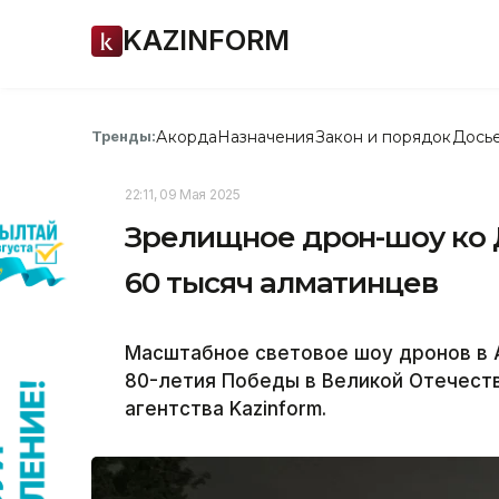
KAZINFORM
Акорда
Назначения
Закон и порядок
Дось
Тренды:
22:11, 09 Мая 2025
Зрелищное дрон-шоу ко
60 тысяч алматинцев
Масштабное световое шоу дронов в 
80-летия Победы в Великой Отечест
агентства Kazinform.