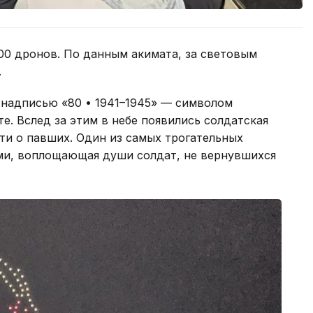
00 дронов. По данным акимата, за световым
.
 надписью «80 • 1941–1945» — символом
е. Вслед за этим в небе появились солдатская
яти о павших. Один из самых трогательных
ми, воплощающая души солдат, не вернувшихся