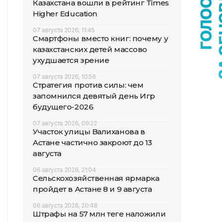
Казахстана вошли в рейтинг Times
Higher Education
07 августа 2026, 11:45
Смартфоны вместо книг: почему у
казахстанских детей массово
ухудшается зрение
07 августа 2026, 10:56
Стратегия против силы: чем
запомнился девятый день Игр
будущего-2026
07 августа 2026, 09:22
Участок улицы Валиханова в
Астане частично закроют до 13
августа
06 августа 2026, 21:04
Сельскохозяйственная ярмарка
пройдет в Астане 8 и 9 августа
06 августа 2026, 20:48
Штрафы на 57 млн теңге наложили