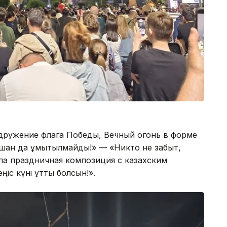
дружение флага Победы, Вечный огонь в форме
қашан да ұмытылмайды!» — «Никто не забыт,
ла праздничная композиция с казахским
с күні құтты болсын!».