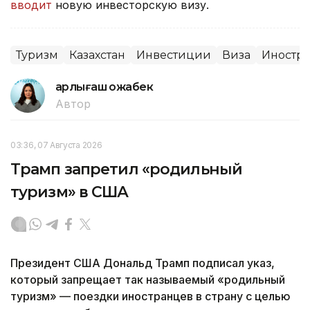
вводит
новую инвесторскую визу.
Туризм
Казахстан
Инвестиции
Виза
Иностр
Қарлығаш Қожабек
Автор
03:36, 07 Августа 2026
Трамп запретил «родильный
туризм» в США
Президент США Дональд Трамп подписал указ,
который запрещает так называемый «родильный
туризм» — поездки иностранцев в страну с целью